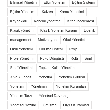
Bilimsel Yönetim
Etkili Yönetim
Eğitim Sistemi
Eğitim Yönetimi
Kaizen
Kamu Yönetimi
Kaynakları
Kendini yönetme
Kitap İncelemesi
Klasik yönetim
Klasik Yönetim Kuramı
Liderlik
management
Motivasyon
Okul Yöneticisi
Okul Yönetimi
Okuma Listesi
Proje
Proje Yönetimi
Puko Döngüsü
Rolü
Sınıf
Sınıf Yönetimi
Toplam Kalite Yönetimi
X ve Y Teorisi
Yönetim
Yönetim Gurusu
Yönetimi
Yönetiminin
Yönetim Kuramları
Yönetim Tarzı
Yönetsel Davranış
Yönetsel Yazılar
Çatışma
Örgüt Kuramları