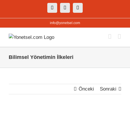
Skip
Facebook
X
Instagram
to
content
info@yonetsel.com
Bilimsel Yönetimin İlkeleri
Önceki
Sonraki