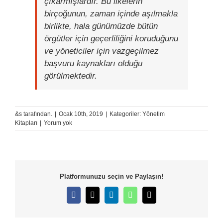
çıkarmışlardır. Bu ilkelerin
birçoğunun, zaman içinde aşılmakla
birlikte, hala günümüzde bütün
örgütler için geçerliliğini koruduğunu
ve yöneticiler için vazgeçilmez
başvuru kaynakları olduğu
görülmektedir.
&s tarafından.
|
Ocak 10th, 2019
|
Kategoriler:
Yönetim
Kitapları
|
Yorum yok
Platformunuzu seçin ve Paylaşın!
Facebook
X
LinkedIn
WhatsApp
E-
posta