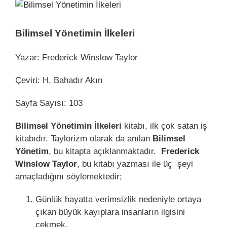
View
Larger
Image
Bilimsel Yönetimin İlkeleri
Yazar: Frederick Winslow Taylor
Çeviri: H. Bahadır Akın
Sayfa Sayısı: 103
Bilimsel Yönetimin İlkeleri
kitabı, ilk çok satan iş
kitabıdır. Taylorizm olarak da anılan
Bilimsel
Yönetim
, bu kitapta açıklanmaktadır.
Frederick
Winslow Taylor
, bu kitabı yazması ile üç şeyi
amaçladığını söylemektedir;
Günlük hayatta verimsizlik nedeniyle ortaya
çıkan büyük kayıplara insanların ilgisini
çekmek,