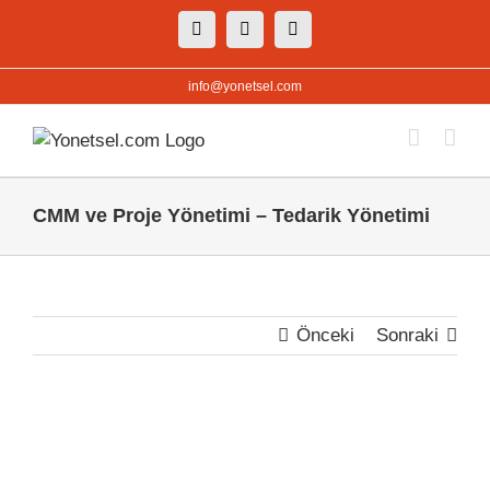
Skip
Facebook
X
Instagram
to
content
info@yonetsel.com
CMM ve Proje Yönetimi – Tedarik Yönetimi
Önceki
Sonraki