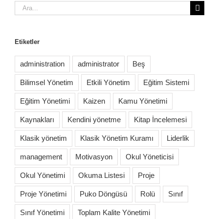
Ara:
Etiketler
administration
administrator
Beş
Bilimsel Yönetim
Etkili Yönetim
Eğitim Sistemi
Eğitim Yönetimi
Kaizen
Kamu Yönetimi
Kaynakları
Kendini yönetme
Kitap İncelemesi
Klasik yönetim
Klasik Yönetim Kuramı
Liderlik
management
Motivasyon
Okul Yöneticisi
Okul Yönetimi
Okuma Listesi
Proje
Proje Yönetimi
Puko Döngüsü
Rolü
Sınıf
Sınıf Yönetimi
Toplam Kalite Yönetimi