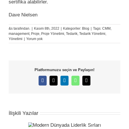
sertifika alabilirler.
Dave Nielsen
&s tarafından.
|
Kasım 8th, 2022
|
Kategoriler:
Blog
|
Tags:
CMM
,
management
,
Proje
,
Proje Yönetimi
,
Tedarik
,
Tedarik Yönetimi
,
Yönetimi
|
Yorum yok
Platformunuzu seçin ve Paylaşın!
Facebook
X
LinkedIn
WhatsApp
E-
posta
İlişkili Yazılar