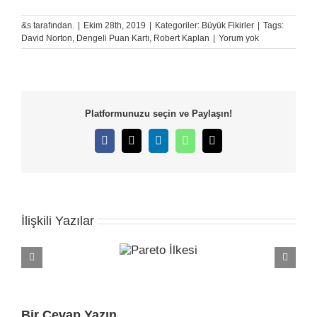
&s tarafından.
|
Ekim 28th, 2019
|
Kategoriler:
Büyük Fikirler
|
Tags:
David Norton
,
Dengeli Puan Kartı
,
Robert Kaplan
|
Yorum yok
Platformunuzu seçin ve Paylaşın!
Facebook
X
LinkedIn
WhatsApp
E-
posta
İlişkili Yazılar
Bir Cevap Yazın