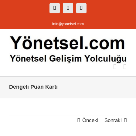
Skip
Facebook
X
Instagram
to
content
info@yonetsel.com
Dengeli Puan Kartı
Önceki
Sonraki