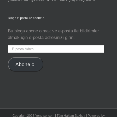
Bloga e-posta ile abone ol
Bu bloga abone olmak ve e-posta ile bildirimler
almak için e-posta adresinizi girin.
E-
posta
Adresi
Abone ol
pinco oyunu
Copyright 2018 Yonetsel.com | Tüm Hakları Saklıdır | Powered by