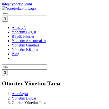
Skip
Facebook
X
Instagram
info@yonetsel.com
to
content
Ara:
Anasayfa
Yönetim Bilgisi
Büyük Fikirler
Yönetim Araştırmaları
Yönetim Guruları
Yönetim Kitapları
Blog
Ara:
Otoriter Yönetim Tarzı
Ana Sayfa
Yönetim Bilgisi
Otoriter Yönetim Tarzı