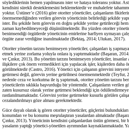
söylediklerinin hemen yapılmasını ister ve hataya toleransı yoktur. Ast
kendisini sürekli desteklemesini beklemektedir ve muhalefete tahamm
yoktur. Üstüner’e (2016) göre otoriter yöneticiler, çalışanların fikirleri
önemsemediğinden verilen görevin yöneticinin belirlediği şekilde yap
ister. Bu şekilde hem görevin en doğru şekilde yerine getirileceği hem
zaman kaybedilmeyeceği düşünülmektedir. Bu yüzden otoriter yönetim
benimsendiği örgütlerde yöneticinin emirlerine harfiyen uymayan çalı
örgüte zarar verdiğine inanılmaktadır (Bektaş, 2014; Ulukan, 2017).
Otoriter yönetim tarzını benimseyen yöneticiler, çalışanları iş yapmay
etmek yerine zorlama yoluyla onlara iş yaptırmaktadır (Başaran, 2014
ve Çınkır, 2013). Bu yönetim tarzını benimseyen yöneticiler, insanlar 
ilişkilere çok önem vermedikleri için yapılacak işler, kişilerden daha 
görülmektedir (Castro, 2016). Yönetici için çalışanın görevini isteyere
getirmesi değil, görevin yerine getirilmesi önemsenmektedir (Teyfur, 
nedenle ceza ve korkutma ile iş yaptırmak, otoriter yönetim tarzını b
yöneticilerin sıklıkla başvurduğu bir yöntemdir. Çalışanların verilen g
zaten kusursuz olarak yerine getirmesi beklendiği için ödüllendirmey
rastlanılmamaktadır. Görevini yerine getirmekte kusurlu görülen çalışa
cezalandırılmayı göze alması gerekmektedir.
Güce dayalı olarak iş gören otoriter yöneticiler, güçlerini bulundukları
konumdan ve bu konumu meşrulaştıran yasalardan almaktadır (Başar
Çınkır, 2013). Yöneticinin kendisini çalışanlardan üstün görmesi, bir
yasaların yaptığı yönetici-yönetilen ayrımından kaynaklanmaktadır. Ya