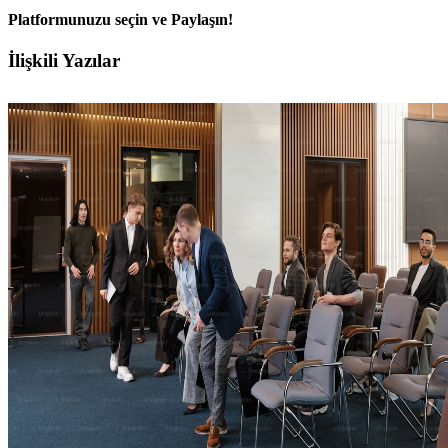
Platformunuzu seçin ve Paylaşın!
Facebook
X
LinkedIn
WhatsApp
E-
İlişkili Yazılar
posta