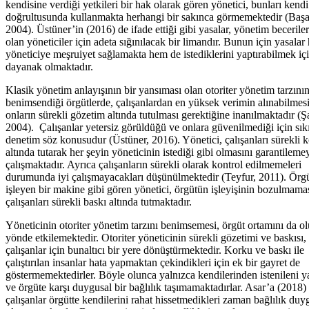
kendisine verdiği yetkileri bir hak olarak gören yönetici, bunları kendi 
doğrultusunda kullanmakta herhangi bir sakınca görmemektedir (Başa
2004). Üstüner’in (2016) de ifade ettiği gibi yasalar, yönetim beceriler
olan yöneticiler için adeta sığınılacak bir limandır. Bunun için yasala
yöneticiye meşruiyet sağlamakta hem de istediklerini yaptırabilmek iç
dayanak olmaktadır.
Klasik yönetim anlayışının bir yansıması olan otoriter yönetim tarzını
benimsendiği örgütlerde, çalışanlardan en yüksek verimin alınabilmesi
onların sürekli gözetim altında tutulması gerektiğine inanılmaktadır (Ş
2004). Çalışanlar yetersiz görüldüğü ve onlara güvenilmediği için sıkı
denetim söz konusudur (Üstüner, 2016). Yönetici, çalışanları sürekli k
altında tutarak her şeyin yöneticinin istediği gibi olmasını garantileme
çalışmaktadır. Ayrıca çalışanların sürekli olarak kontrol edilmemeleri
durumunda iyi çalışmayacakları düşünülmektedir (Teyfur, 2011). Örgü
işleyen bir makine gibi gören yönetici, örgütün işleyişinin bozulmamas
çalışanları sürekli baskı altında tutmaktadır.
Yöneticinin otoriter yönetim tarzını benimsemesi, örgüt ortamını da 
yönde etkilemektedir. Otoriter yöneticinin sürekli gözetimi ve baskısı,
çalışanlar için bunaltıcı bir yere dönüştürmektedir. Korku ve baskı ile
çalıştırılan insanlar hata yapmaktan çekindikleri için ek bir gayret de
göstermemektedirler. Böyle olunca yalnızca kendilerinden istenileni 
ve örgüte karşı duygusal bir bağlılık taşımamaktadırlar. Asar’a (2018)
çalışanlar örgütte kendilerini rahat hissetmedikleri zaman bağlılık du