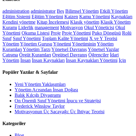
administration
administrator
Beş
Bilimsel Yönetim
Etkili Yönetim
Eğitim Sistemi
Eğitim Yönetimi
Kaizen
Kamu Yönetimi
Kaynakları
Kendini yönetme
Kitap İncelemesi
Klasik yönetim
Klasik Yönetim
Kuramı
Liderlik
management
Motivasyon
Okul Yöneticisi
Okul
Yönetimi
Okuma Listesi
Proje
Proje Yönetimi
Puko Döngüsü
Rolü
Sınıf
Sınıf Yönetimi
Toplam Kalite Yönetimi
X ve Y Teorisi
Yönetim
Yönetim Gurusu
Yönetimi
Yönetiminin
Yönetim
Kuramları
Yönetim Tarzı
Yönetsel Davranış
Yönetsel Yazılar
Çatışma
Örgüt Kuramları
Örgütsel Davranış
Öğrenciler
İdari
Yönetim
İnsan
İnsan Kaynakları
İnsan Kaynakları Yönetimi
İçin
Popüler Yazılar & Sayfalar
Yeni Yönetim Yaklaşımları
Yönetim Açısından İnsan Doğası
Balık Kılçığı Diyagramı
On Önemli Sınıf Yönetimi İpucu ve Stratejisi
Frederick Winslow Taylor
Motivasyonun Üç Sacayağı: Üç İhtiyaç Teorisi
Kategoriler
Blog