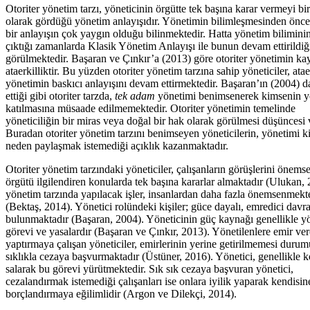
Otoriter yönetim tarzı, yöneticinin örgütte tek başına karar vermeyi bi
olarak gördüğü yönetim anlayışıdır. Yönetimin bilimleşmesinden önce
bir anlayışın çok yaygın olduğu bilinmektedir. Hatta yönetim bilimini
çıktığı zamanlarda Klasik Yönetim Anlayışı ile bunun devam ettirildiğ
görülmektedir. Başaran ve Çınkır’a (2013) göre otoriter yönetimin ka
ataerkilliktir. Bu yüzden otoriter yönetim tarzına sahip yöneticiler, atae
yönetimin baskıcı anlayışını devam ettirmektedir. Başaran’ın (2004) d
ettiği gibi otoriter tarzda,
tek adam
yönetimi benimsenerek kimsenin 
katılmasına müsaade edilmemektedir. Otoriter yönetimin temelinde
yöneticiliğin bir miras veya doğal bir hak olarak görülmesi düşüncesi v
Buradan otoriter yönetim tarzını benimseyen yöneticilerin, yönetimi 
neden paylaşmak istemediği açıklık kazanmaktadır.
Otoriter yönetim tarzındaki yöneticiler, çalışanların görüşlerini önem
örgütü ilgilendiren konularda tek başına kararlar almaktadır (Ulukan,
yönetim tarzında yapılacak işler, insanlardan daha fazla önemsenmekt
(Bektaş, 2014). Yönetici rolündeki kişiler; güce dayalı, emredici davr
bulunmaktadır (Başaran, 2004). Yöneticinin güç kaynağı genellikle yö
görevi ve yasalardır (Başaran ve Çınkır, 2013). Yönetilenlere emir ver
yaptırmaya çalışan yöneticiler, emirlerinin yerine getirilmemesi duru
sıklıkla cezaya başvurmaktadır (Üstüner, 2016). Yönetici, genellikle 
salarak bu görevi yürütmektedir. Sık sık cezaya başvuran yönetici,
cezalandırmak istemediği çalışanları ise onlara iyilik yaparak kendisin
borçlandırmaya eğilimlidir (Argon ve Dilekçi, 2014).