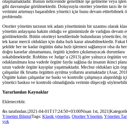
oluşmamaktadır. Bunun neticesinde genellikle işe gelmeme veya işten
gibi davranışlar görülmektedir. Dolayısıyla otoriter yönetim tarzı ile ö
verimini artırmayı başarabilen yönetici için bunu devam ettirebilmek ö
problemdir.
Otoriter yönetim tarzının tek adam yönetiminin bir uzantısı olarak klas
yönetim anlayışına hakim olduğu ve günümüzde de varlığını devam ett
görülmektedir. Bütün otoriteyi kendilerinde bulunduran yöneticiler, ör
tek karar mercii oldukları için daha hızlı karar alınabilmektedir. Fakat
şekilde her ne kadar örgütün daha hızlı işlemesi sağlanıyor olsa da he
doğru kararlar alınamaması, örgütü içinden çıkılamayacak durumlara
sokabilmektedir. Robbins ve Judge’a (2013) göre yalnızca örgütün ve
odaklanılması kısa vadede örgüte fayda sağlasa da insanın ikinci plana
uzun vadede örgüte kayıplar yaşatmaktadır. Mecbur oldukları için örg
çalışanlar ilk fırsatta örgütten ayrılma yollarını aramaktadır (Asar, 201
Örgütte kalan çalışanlar ise baskı ve kontrolle çalışmaya alıştırıldığı iç
yönetici baskısı ve kontrolü olmadığında verimin düşeceği söylenebilir
Yararlanılan Kaynaklar
Eklenecektir.
&s tarafından.
|
2021-04-01T17:24:50+03:00
Nisan 1st, 2021
|
Kategoril
Yönetim Bilgisi
|
Tags:
Klasik yönetim
,
Otoriter Yönetim
,
Yönetim Tar
yok