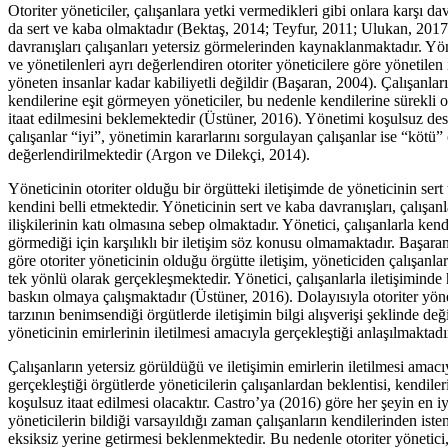
Otoriter yöneticiler, çalışanlara yetki vermedikleri gibi onlara karşı dav
da sert ve kaba olmaktadır (Bektaş, 2014; Teyfur, 2011; Ulukan, 2017
davranışları çalışanları yetersiz görmelerinden kaynaklanmaktadır. Yö
ve yönetilenleri ayrı değerlendiren otoriter yöneticilere göre yönetilen 
yöneten insanlar kadar kabiliyetli değildir (Başaran, 2004). Çalışanları
kendilerine eşit görmeyen yöneticiler, bu nedenle kendilerine sürekli 
itaat edilmesini beklemektedir (Üstüner, 2016). Yönetimi koşulsuz de
çalışanlar “iyi”, yönetimin kararlarını sorgulayan çalışanlar ise “kötü”
değerlendirilmektedir (Argon ve Dilekçi, 2014).
Yöneticinin otoriter olduğu bir örgütteki iletişimde de yöneticinin sert t
kendini belli etmektedir. Yöneticinin sert ve kaba davranışları, çalışanl
ilişkilerinin katı olmasına sebep olmaktadır. Yönetici, çalışanlarla kendi
görmediği için karşılıklı bir iletişim söz konusu olmamaktadır. Başara
göre otoriter yöneticinin olduğu örgütte iletişim, yöneticiden çalışanla
tek yönlü olarak gerçekleşmektedir. Yönetici, çalışanlarla iletişiminde
baskın olmaya çalışmaktadır (Üstüner, 2016). Dolayısıyla otoriter yön
tarzının benimsendiği örgütlerde iletişimin bilgi alışverişi şeklinde deği
yöneticinin emirlerinin iletilmesi amacıyla gerçekleştiği anlaşılmaktadı
Çalışanların yetersiz görüldüğü ve iletişimin emirlerin iletilmesi amacı
gerçekleştiği örgütlerde yöneticilerin çalışanlardan beklentisi, kendiler
koşulsuz itaat edilmesi olacaktır. Castro’ya (2016) göre her şeyin en iy
yöneticilerin bildiği varsayıldığı zaman çalışanların kendilerinden isten
eksiksiz yerine getirmesi beklenmektedir. Bu nedenle otoriter yönetici