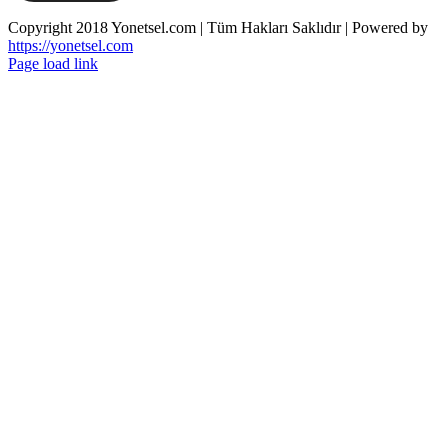
pinco oyunu
Copyright 2018 Yonetsel.com | Tüm Hakları Saklıdır | Powered by
https://yonetsel.com
Facebook
X
Instagram
Page load link