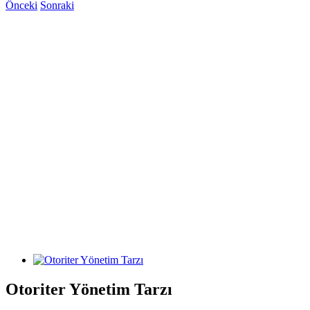
Önceki
Sonraki
View
Larger
Image
Otoriter Yönetim Tarzı