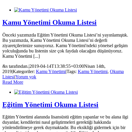
Kamu Yönetimi Okuma Listesi
Önceki yazımızda Eğitim Yönetimi Okuma Listesi’ni yayınlamıştık.
Bu yazımızda, Kamu Yönetimi Okuma Listesi’ni değerli
ziyaretçilerimize sunuyoruz. Kamu Yönetimi'ndeki yönetsel gelişim
yolculuğunda bu listenin size çok faydalı olacağını düşünüyoruz.
Kamu Yönetimi [...]
&s tarafından.
|
2019-04-14T13:38:55+03:00
Nisan 14th,
2019
|
Kategoriler:
Kamu Yönetimi
|
Tags:
Kamu Yönetimi
,
Okuma
Listesi
|
Yorum yok
Read More
Eğitim Yönetimi Okuma Listesi
Eğitim Yönetimi alanında lisansüstü eğitim yapanlar ve bu alana ilgi
duyanlar, kendilerini nasıl geliştirmeleri gerektiği hakkında
yönlendirilmeye gerek duymaktadır. Bu eksikliği gidermek için bir