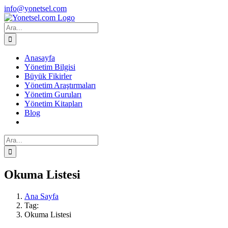
Skip
Facebook
X
Instagram
info@yonetsel.com
to
content
Ara:
Anasayfa
Yönetim Bilgisi
Büyük Fikirler
Yönetim Araştırmaları
Yönetim Guruları
Yönetim Kitapları
Blog
Ara:
Okuma Listesi
Ana Sayfa
Tag:
Okuma Listesi