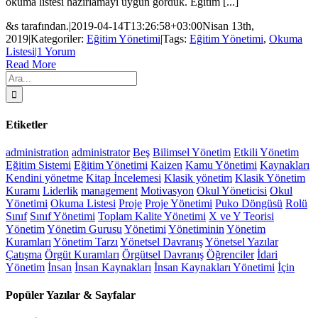
okuma listesi hazırlamayı uygun gördük. Eğitim [...]
&s tarafından.
|
2019-04-14T13:26:58+03:00
Nisan 13th,
2019
|
Kategoriler:
Eğitim Yönetimi
|
Tags:
Eğitim Yönetimi
,
Okuma
Listesi
|
1 Yorum
Read More
Ara:
Etiketler
administration
administrator
Beş
Bilimsel Yönetim
Etkili Yönetim
Eğitim Sistemi
Eğitim Yönetimi
Kaizen
Kamu Yönetimi
Kaynakları
Kendini yönetme
Kitap İncelemesi
Klasik yönetim
Klasik Yönetim
Kuramı
Liderlik
management
Motivasyon
Okul Yöneticisi
Okul
Yönetimi
Okuma Listesi
Proje
Proje Yönetimi
Puko Döngüsü
Rolü
Sınıf
Sınıf Yönetimi
Toplam Kalite Yönetimi
X ve Y Teorisi
Yönetim
Yönetim Gurusu
Yönetimi
Yönetiminin
Yönetim
Kuramları
Yönetim Tarzı
Yönetsel Davranış
Yönetsel Yazılar
Çatışma
Örgüt Kuramları
Örgütsel Davranış
Öğrenciler
İdari
Yönetim
İnsan
İnsan Kaynakları
İnsan Kaynakları Yönetimi
İçin
Popüler Yazılar & Sayfalar