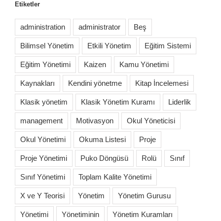
Etiketler
administration
administrator
Beş
Bilimsel Yönetim
Etkili Yönetim
Eğitim Sistemi
Eğitim Yönetimi
Kaizen
Kamu Yönetimi
Kaynakları
Kendini yönetme
Kitap İncelemesi
Klasik yönetim
Klasik Yönetim Kuramı
Liderlik
management
Motivasyon
Okul Yöneticisi
Okul Yönetimi
Okuma Listesi
Proje
Proje Yönetimi
Puko Döngüsü
Rolü
Sınıf
Sınıf Yönetimi
Toplam Kalite Yönetimi
X ve Y Teorisi
Yönetim
Yönetim Gurusu
Yönetimi
Yönetiminin
Yönetim Kuramları