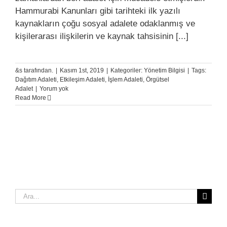
Hammurabi Kanunları gibi tarihteki ilk yazılı
kaynakların çoğu sosyal adalete odaklanmış ve
kişilerarası ilişkilerin ve kaynak tahsisinin [...]
&s tarafından.
|
Kasım 1st, 2019
|
Kategoriler:
Yönetim Bilgisi
|
Tags:
Dağıtım Adaleti
,
Etkileşim Adaleti
,
İşlem Adaleti
,
Örgütsel
Adalet
|
Yorum yok
Read More
Ara: