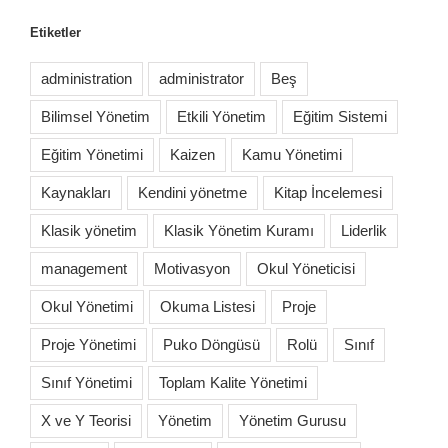
Etiketler
administration
administrator
Beş
Bilimsel Yönetim
Etkili Yönetim
Eğitim Sistemi
Eğitim Yönetimi
Kaizen
Kamu Yönetimi
Kaynakları
Kendini yönetme
Kitap İncelemesi
Klasik yönetim
Klasik Yönetim Kuramı
Liderlik
management
Motivasyon
Okul Yöneticisi
Okul Yönetimi
Okuma Listesi
Proje
Proje Yönetimi
Puko Döngüsü
Rolü
Sınıf
Sınıf Yönetimi
Toplam Kalite Yönetimi
X ve Y Teorisi
Yönetim
Yönetim Gurusu