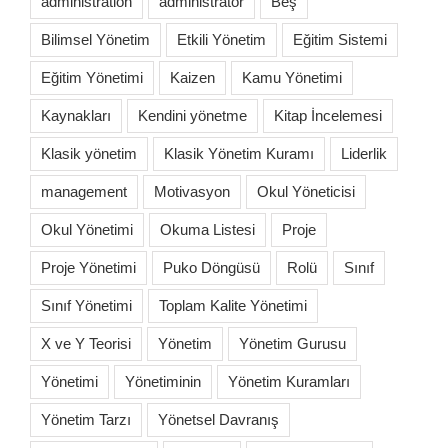
administration
administrator
Beş
Bilimsel Yönetim
Etkili Yönetim
Eğitim Sistemi
Eğitim Yönetimi
Kaizen
Kamu Yönetimi
Kaynakları
Kendini yönetme
Kitap İncelemesi
Klasik yönetim
Klasik Yönetim Kuramı
Liderlik
management
Motivasyon
Okul Yöneticisi
Okul Yönetimi
Okuma Listesi
Proje
Proje Yönetimi
Puko Döngüsü
Rolü
Sınıf
Sınıf Yönetimi
Toplam Kalite Yönetimi
X ve Y Teorisi
Yönetim
Yönetim Gurusu
Yönetimi
Yönetiminin
Yönetim Kuramları
Yönetim Tarzı
Yönetsel Davranış