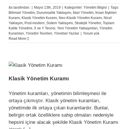
&s tarafından.
|
Mayıs 13th, 2019
|
Kategoriler:
Yönetim Bilgisi
|
Tags:
Bilimsel Yönetim
,
Durumsallık Yaklaşımı
,
İdari Yönetim
,
İnsan İlişkileri
Kuramı
,
Klasik Yönetim Kuramı
,
Neo-Klasik Yönetim Kuramı
,
Nicel
Yaklaşım
,
Post-modern
,
Sistem Yaklaşımı
,
Stratejik Yönetim
,
Toplam
Kalite Yönetimi
,
X ve Y Teorisi
,
Yeni Yönetim Yaklaşımları
,
Yönetim
Kuramları
,
Yönetim Teorileri
,
Yönetsel Yazılar
|
Yorum yok
Read More
Klasik Yönetim Kuramı
Yönetim kuramları, yönetimin bilimleşmesi ile
ortaya çıkmıştır. Klasik yönetim kuramları,
yönetimde ilk ortaya çıkan kuramlardır. Bunlar,
belirgin ortak özelliklere sahip olmaları nedeniyle
hepsini içine alacak şekilde Klasik Yönetim Kuramı