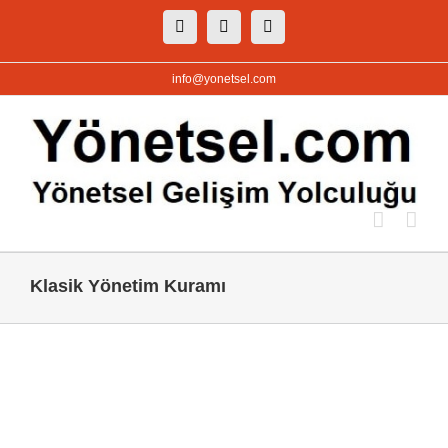
Skip
Facebook
X
Instagram
to
content
info@yonetsel.com
Klasik Yönetim Kuramı