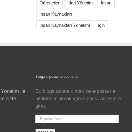
Öğrenciler
İdari Yönetim
İnsan
İnsan Kaynakları
İnsan Kaynakları Yönetimi
İçin
Bloga e-posta ile abone ol
 Yönetim ile
Bu bloga abone olmak ve e-posta ile
isminizle
bildirimler almak için e-posta adresinizi
girin.
E-
posta