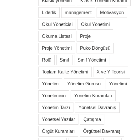
Klasik yönetim
Klasik Yönetim Kuramı
Liderlik
management
Motivasyon
Okul Yöneticisi
Okul Yönetimi
Okuma Listesi
Proje
Proje Yönetimi
Puko Döngüsü
Rolü
Sınıf
Sınıf Yönetimi
Toplam Kalite Yönetimi
X ve Y Teorisi
Yönetim
Yönetim Gurusu
Yönetimi
Yönetiminin
Yönetim Kuramları
Yönetim Tarzı
Yönetsel Davranış
Yönetsel Yazılar
Çatışma
Örgüt Kuramları
Örgütsel Davranış