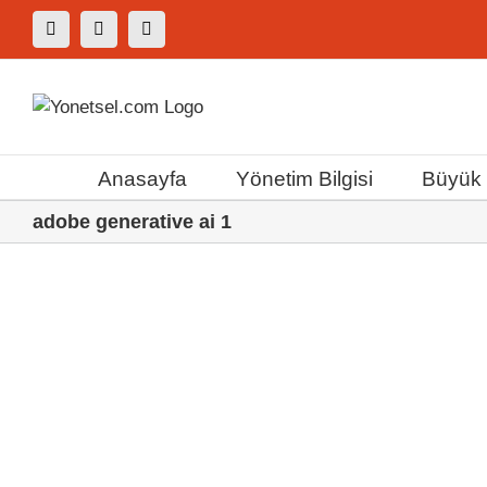
Skip
Facebook
X
Instagram
to
content
Anasayfa
Yönetim Bilgisi
Büyük F
adobe generative ai 1