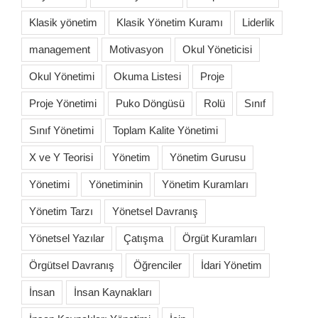
Klasik yönetim
Klasik Yönetim Kuramı
Liderlik
management
Motivasyon
Okul Yöneticisi
Okul Yönetimi
Okuma Listesi
Proje
Proje Yönetimi
Puko Döngüsü
Rolü
Sınıf
Sınıf Yönetimi
Toplam Kalite Yönetimi
X ve Y Teorisi
Yönetim
Yönetim Gurusu
Yönetimi
Yönetiminin
Yönetim Kuramları
Yönetim Tarzı
Yönetsel Davranış
Yönetsel Yazılar
Çatışma
Örgüt Kuramları
Örgütsel Davranış
Öğrenciler
İdari Yönetim
İnsan
İnsan Kaynakları