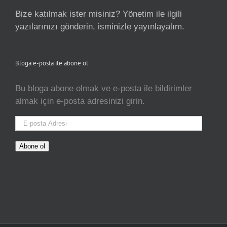
Bize katılmak ister misiniz? Yönetim ile ilgili
yazılarınızı gönderin, isminizle yayınlayalım.
Bloga e-posta ile abone ol
Bu bloga abone olmak ve e-posta ile bildirimler
almak için e-posta adresinizi girin.
E-
posta
Adresi
Abone ol
pinco oyunu