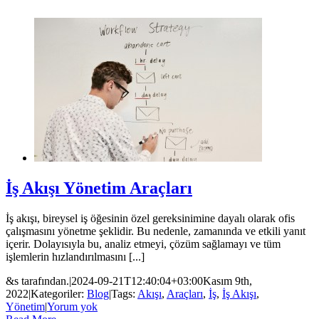
İş Akışı Yönetim Araçları
İş akışı, bireysel iş öğesinin özel gereksinimine dayalı olarak ofis
çalışmasını yönetme şeklidir. Bu nedenle, zamanında ve etkili yanıt
içerir. Dolayısıyla bu, analiz etmeyi, çözüm sağlamayı ve tüm
işlemlerin hızlandırılmasını [...]
&s tarafından.
|
2024-09-21T12:40:04+03:00
Kasım 9th,
2022
|
Kategoriler:
Blog
|
Tags:
Akışı
,
Araçları
,
İş
,
İş Akışı
,
Yönetim
|
Yorum yok