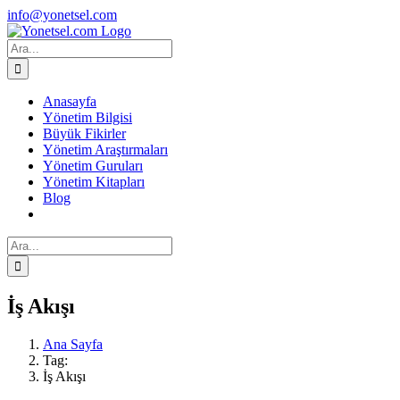
Skip
Facebook
X
Instagram
info@yonetsel.com
to
content
Ara:
Anasayfa
Yönetim Bilgisi
Büyük Fikirler
Yönetim Araştırmaları
Yönetim Guruları
Yönetim Kitapları
Blog
Ara:
İş Akışı
Ana Sayfa
Tag:
İş Akışı