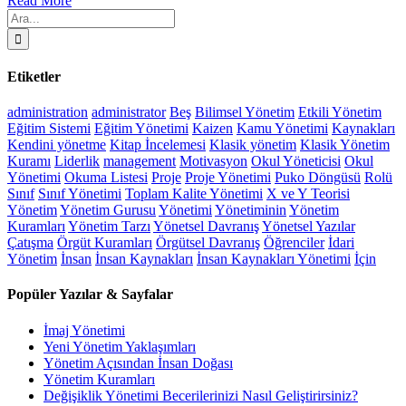
Read More
Ara:
Etiketler
administration
administrator
Beş
Bilimsel Yönetim
Etkili Yönetim
Eğitim Sistemi
Eğitim Yönetimi
Kaizen
Kamu Yönetimi
Kaynakları
Kendini yönetme
Kitap İncelemesi
Klasik yönetim
Klasik Yönetim
Kuramı
Liderlik
management
Motivasyon
Okul Yöneticisi
Okul
Yönetimi
Okuma Listesi
Proje
Proje Yönetimi
Puko Döngüsü
Rolü
Sınıf
Sınıf Yönetimi
Toplam Kalite Yönetimi
X ve Y Teorisi
Yönetim
Yönetim Gurusu
Yönetimi
Yönetiminin
Yönetim
Kuramları
Yönetim Tarzı
Yönetsel Davranış
Yönetsel Yazılar
Çatışma
Örgüt Kuramları
Örgütsel Davranış
Öğrenciler
İdari
Yönetim
İnsan
İnsan Kaynakları
İnsan Kaynakları Yönetimi
İçin
Popüler Yazılar & Sayfalar
İmaj Yönetimi
Yeni Yönetim Yaklaşımları
Yönetim Açısından İnsan Doğası
Yönetim Kuramları
Değişiklik Yönetimi Becerilerinizi Nasıl Geliştirirsiniz?