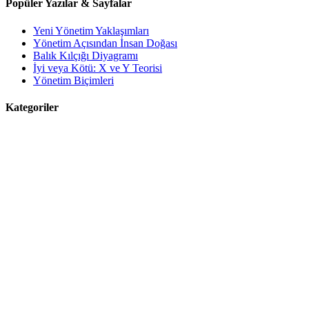
Popüler Yazılar & Sayfalar
Yeni Yönetim Yaklaşımları
Yönetim Açısından İnsan Doğası
Balık Kılçığı Diyagramı
İyi veya Kötü: X ve Y Teorisi
Yönetim Biçimleri
Kategoriler
Blog
Büyük Fikirler
Eğitim Yönetimi
Güncel
Kamu Yönetimi
Yönetim Araştırmaları
Yönetim Bilgisi
Yönetim Guruları
Yönetim Kitapları
BİZE KATILIN
Bize katılmak ister misiniz? Yönetim ile ilgili yazılarınızı gönderin,
isminizle yayınlayalım.