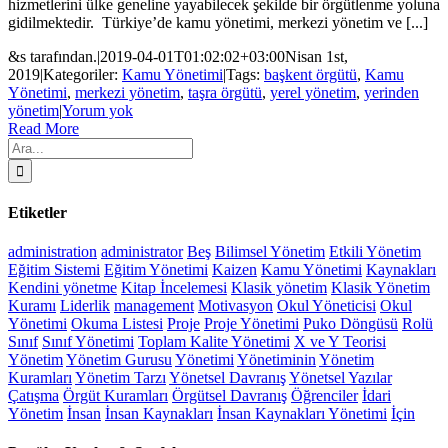
hizmetlerini ülke geneline yayabilecek şekilde bir örgütlenme yoluna
gidilmektedir. Türkiye’de kamu yönetimi, merkezi yönetim ve [...]
&s tarafından.
|
2019-04-01T01:02:02+03:00
Nisan 1st,
2019
|
Kategoriler:
Kamu Yönetimi
|
Tags:
başkent örgütü
,
Kamu
Yönetimi
,
merkezi yönetim
,
taşra örgütü
,
yerel yönetim
,
yerinden
yönetim
|
Yorum yok
Read More
Ara:
Etiketler
administration
administrator
Beş
Bilimsel Yönetim
Etkili Yönetim
Eğitim Sistemi
Eğitim Yönetimi
Kaizen
Kamu Yönetimi
Kaynakları
Kendini yönetme
Kitap İncelemesi
Klasik yönetim
Klasik Yönetim
Kuramı
Liderlik
management
Motivasyon
Okul Yöneticisi
Okul
Yönetimi
Okuma Listesi
Proje
Proje Yönetimi
Puko Döngüsü
Rolü
Sınıf
Sınıf Yönetimi
Toplam Kalite Yönetimi
X ve Y Teorisi
Yönetim
Yönetim Gurusu
Yönetimi
Yönetiminin
Yönetim
Kuramları
Yönetim Tarzı
Yönetsel Davranış
Yönetsel Yazılar
Çatışma
Örgüt Kuramları
Örgütsel Davranış
Öğrenciler
İdari
Yönetim
İnsan
İnsan Kaynakları
İnsan Kaynakları Yönetimi
İçin