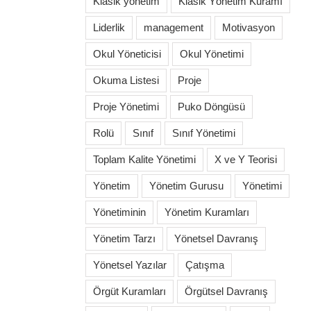
Klasik yönetim
Klasik Yönetim Kuramı
Liderlik
management
Motivasyon
Okul Yöneticisi
Okul Yönetimi
Okuma Listesi
Proje
Proje Yönetimi
Puko Döngüsü
Rolü
Sınıf
Sınıf Yönetimi
Toplam Kalite Yönetimi
X ve Y Teorisi
Yönetim
Yönetim Gurusu
Yönetimi
Yönetiminin
Yönetim Kuramları
Yönetim Tarzı
Yönetsel Davranış
Yönetsel Yazılar
Çatışma
Örgüt Kuramları
Örgütsel Davranış