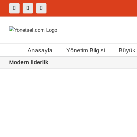
Skip
Facebook
X
Instagram
to
content
Anasayfa
Yönetim Bilgisi
Büyük F
Modern liderlik