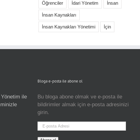
Öğrenciler
İdari Yönetim
İnsan
İnsan Kaynakları
İnsan Kaynakları Yönetimi
İçin
Bloga e-posta ile abone ol
 Yönetim ile
Bu bloga abone olmak ve e-posta ile
isminizle
bildirimler almak için e-posta adresinizi
girin.
E-
posta