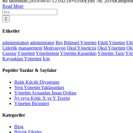
&s tarafından.
|
2019-09-07T23:02:18+03:00
Eylül 7th, 2019
|
Kategoril
Read More
Ara:
Etiketler
administration
administrator
Beş
Bilimsel Yönetim
Etkili Yönetim
Eği
Liderlik
management
Motivasyon
Okul Yöneticisi
Okul Yönetimi
Oku
Gurusu
Yönetimi
Yönetiminin
Yönetim Kuramları
Yönetim Tarzı
Yön
Kaynakları Yönetimi
İçin
Popüler Yazılar & Sayfalar
Balık Kılçığı Diyagramı
Yeni Yönetim Yaklaşımları
Yönetim Açısından İnsan Doğası
İyi veya Kötü: X ve Y Teorisi
Yönetim Biçimleri
Kategoriler
Blog
Büyük Fikirler