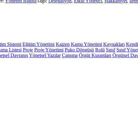
er:
Yönetim Bilgisi
|
Tags:
Delegasyon
,
Etkili Yönetici
,
Hakkaniyet
,
İlet
tim Sistemi
Eğitim Yönetimi
Kaizen
Kamu Yönetimi
Kaynakları
Kendi
ma Listesi
Proje
Proje Yönetimi
Puko Döngüsü
Rolü
Sınıf
Sınıf Yöne
etsel Davranış
Yönetsel Yazılar
Çatışma
Örgüt Kuramları
Örgütsel Dav