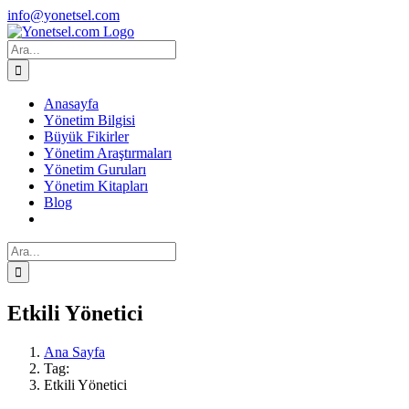
Skip
Facebook
X
Instagram
info@yonetsel.com
to
content
Ara:
Anasayfa
Yönetim Bilgisi
Büyük Fikirler
Yönetim Araştırmaları
Yönetim Guruları
Yönetim Kitapları
Blog
Ara:
Etkili Yönetici
Ana Sayfa
Tag:
Etkili Yönetici