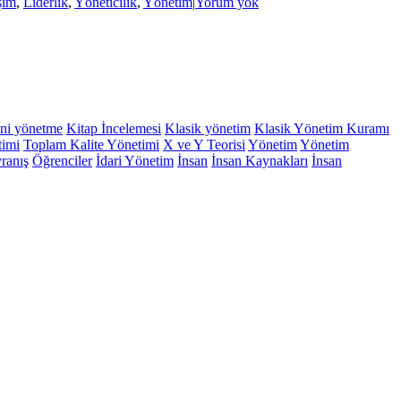
işim
,
Liderlik
,
Yöneticilik
,
Yönetim
|
Yorum yok
ni yönetme
Kitap İncelemesi
Klasik yönetim
Klasik Yönetim Kuramı
timi
Toplam Kalite Yönetimi
X ve Y Teorisi
Yönetim
Yönetim
ranış
Öğrenciler
İdari Yönetim
İnsan
İnsan Kaynakları
İnsan