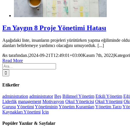
En Yaygın 8 Proje Yönetimi Hatası
Aşağıdaki liste, insanların projeleri yürütürken yapma eğiliminde olduk
alanları belirlemeye yardımcı olacağını umuyorduk. [...]
&s tarafından.
|
2024-09-21T12:49:01+03:00
Kasım 7th, 2022
|
Kategori
Read More
Ara:
Etiketler
administration
administrator
Beş
Bilimsel Yönetim
Etkili Yönetim
Eği
Liderlik
management
Motivasyon
Okul Yöneticisi
Okul Yönetimi
Oku
Gurusu
Yönetimi
Yönetiminin
Yönetim Kuramları
Yönetim Tarzı
Yön
Kaynakları Yönetimi
İçin
Popüler Yazılar & Sayfalar