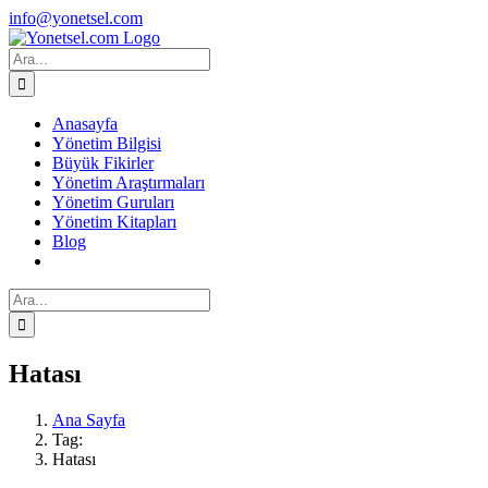
Skip
Facebook
X
Instagram
info@yonetsel.com
to
content
Ara:
Anasayfa
Yönetim Bilgisi
Büyük Fikirler
Yönetim Araştırmaları
Yönetim Guruları
Yönetim Kitapları
Blog
Ara:
Hatası
Ana Sayfa
Tag:
Hatası