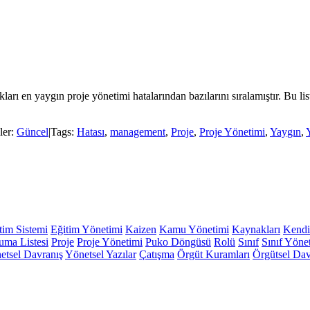
ları en yaygın proje yönetimi hatalarından bazılarını sıralamıştır. Bu li
ler:
Güncel
|
Tags:
Hatası
,
management
,
Proje
,
Proje Yönetimi
,
Yaygın
,
tim Sistemi
Eğitim Yönetimi
Kaizen
Kamu Yönetimi
Kaynakları
Kendi
ma Listesi
Proje
Proje Yönetimi
Puko Döngüsü
Rolü
Sınıf
Sınıf Yöne
etsel Davranış
Yönetsel Yazılar
Çatışma
Örgüt Kuramları
Örgütsel Dav