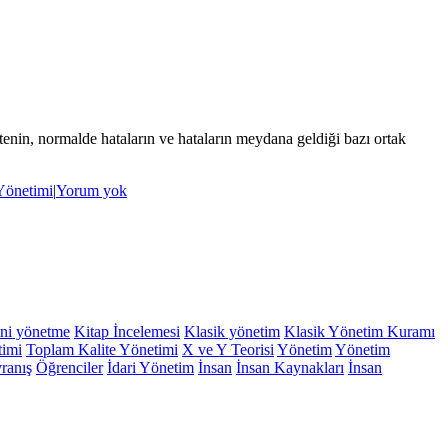
stenin, normalde hataların ve hataların meydana geldiği bazı ortak
Yönetimi
|
Yorum yok
ni yönetme
Kitap İncelemesi
Klasik yönetim
Klasik Yönetim Kuramı
timi
Toplam Kalite Yönetimi
X ve Y Teorisi
Yönetim
Yönetim
ranış
Öğrenciler
İdari Yönetim
İnsan
İnsan Kaynakları
İnsan