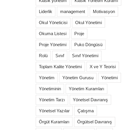
Klasik yönetim
Klasik Yönetim Kuramı
Liderlik
management
Motivasyon
Okul Yöneticisi
Okul Yönetimi
Okuma Listesi
Proje
Proje Yönetimi
Puko Döngüsü
Rolü
Sınıf
Sınıf Yönetimi
Toplam Kalite Yönetimi
X ve Y Teorisi
Yönetim
Yönetim Gurusu
Yönetimi
Yönetiminin
Yönetim Kuramları
Yönetim Tarzı
Yönetsel Davranış
Yönetsel Yazılar
Çatışma
Örgüt Kuramları
Örgütsel Davranış