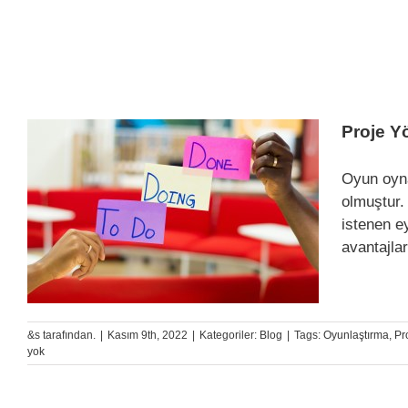
Proje Y
Oyun oyna
olmuştur.
istenen ey
avantajlar
&s tarafından.
|
Kasım 9th, 2022
|
Kategoriler:
Blog
|
Tags:
Oyunlaştırma
,
Pr
yok