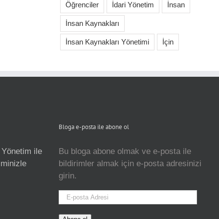
Öğrenciler
İdari Yönetim
İnsan
İnsan Kaynakları
İnsan Kaynakları Yönetimi
İçin
Bloga e-posta ile abone ol
 Yönetim ile
Bu bloga abone olmak ve e-posta ile
isminizle
bildirimler almak için e-posta adresinizi
girin.
E-
posta