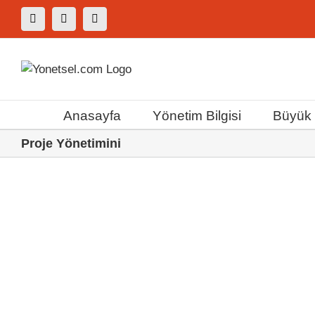
Skip
Facebook
X
Instagram
to
content
Anasayfa
Yönetim Bilgisi
Büyük F
Proje Yönetimini