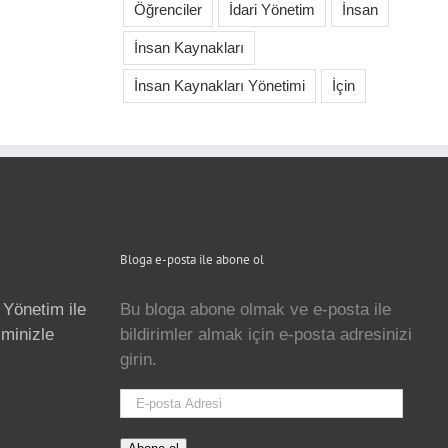
Öğrenciler
İdari Yönetim
İnsan
İnsan Kaynakları
İnsan Kaynakları Yönetimi
İçin
Bloga e-posta ile abone ol
 Yönetim ile
Bu bloga abone olmak ve e-posta ile
isminizle
bildirimler almak için e-posta adresinizi
girin.
E-
posta