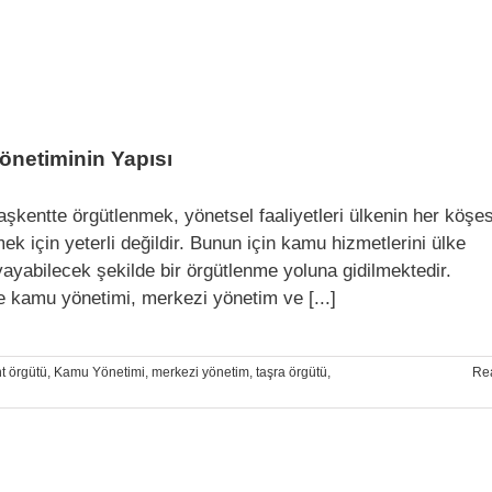
netiminin Yapısı
şkentte örgütlenmek, yönetsel faaliyetleri ülkenin her köşe
ek için yeterli değildir. Bunun için kamu hizmetlerini ülke
yayabilecek şekilde bir örgütlenme yoluna gidilmektedir.
e kamu yönetimi, merkezi yönetim ve [...]
t örgütü
,
Kamu Yönetimi
,
merkezi yönetim
,
taşra örgütü
,
Re