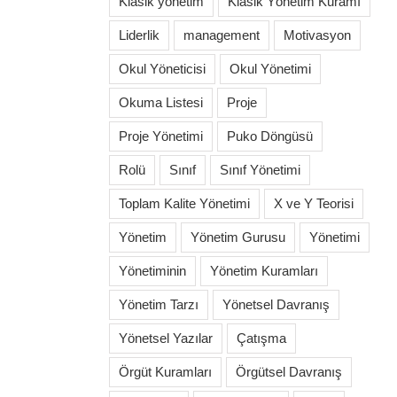
Klasik yönetim
Klasik Yönetim Kuramı
Liderlik
management
Motivasyon
Okul Yöneticisi
Okul Yönetimi
Okuma Listesi
Proje
Proje Yönetimi
Puko Döngüsü
Rolü
Sınıf
Sınıf Yönetimi
Toplam Kalite Yönetimi
X ve Y Teorisi
Yönetim
Yönetim Gurusu
Yönetimi
Yönetiminin
Yönetim Kuramları
Yönetim Tarzı
Yönetsel Davranış
Yönetsel Yazılar
Çatışma
Örgüt Kuramları
Örgütsel Davranış