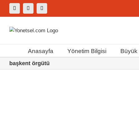
Skip
Facebook
X
Instagram
to
content
Anasayfa
Yönetim Bilgisi
Büyük F
başkent örgütü