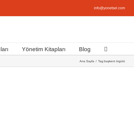
info@yonetsel.com
ları
Yönetim Kitapları
Blog
Ana Sayfa
Tag:
başkent örgütü