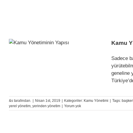
Kamu Yö
Sadece ba
yürütebilm
geneline 
Türkiye’d
&s tarafından.
|
Nisan 1st, 2019
|
Kategoriler:
Kamu Yönetimi
|
Tags:
başken
yerel yönetim
,
yerinden yönetim
|
Yorum yok