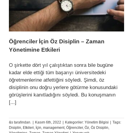
Öğrenciler İçin Öz Disiplin – Zaman
Yönetimine Etkileri
O şirkette dört yıl çalıştıktan sonra bile bugüne
kadar elde ettiği tüm başarıyı üniversitedeki
öğretmenlerine atfettiğini söyledi. Şimdi, öz
disiplinin onu doğru yerlere götürme konusundaki
görüşlerini kanıtladığını söyledi. Bu konuşmanın
[...]
&s tarafından.
|
Kasım 6th, 2022
|
Kategoriler:
Yönetim Bilgisi
|
Tags:
Disiplin
,
Etkileri
,
İçin
,
management
,
Öğrenciler
,
Öz
,
Öz Disiplin
,