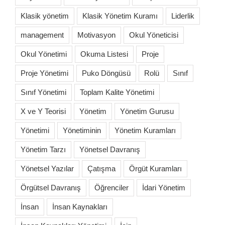
Klasik yönetim
Klasik Yönetim Kuramı
Liderlik
management
Motivasyon
Okul Yöneticisi
Okul Yönetimi
Okuma Listesi
Proje
Proje Yönetimi
Puko Döngüsü
Rolü
Sınıf
Sınıf Yönetimi
Toplam Kalite Yönetimi
X ve Y Teorisi
Yönetim
Yönetim Gurusu
Yönetimi
Yönetiminin
Yönetim Kuramları
Yönetim Tarzı
Yönetsel Davranış
Yönetsel Yazılar
Çatışma
Örgüt Kuramları
Örgütsel Davranış
Öğrenciler
İdari Yönetim
İnsan
İnsan Kaynakları