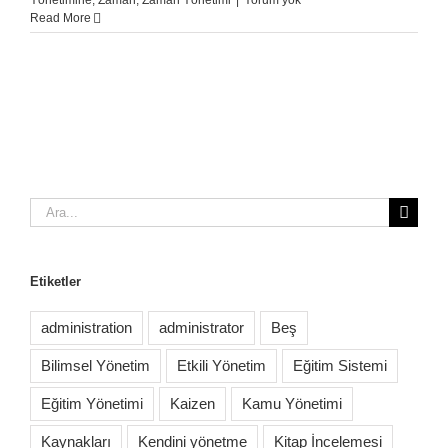
Yönetimine
,
Zaman
,
Zaman Yönetimi
|
Yorum yok
Read More
Ara:
Etiketler
administration
administrator
Beş
Bilimsel Yönetim
Etkili Yönetim
Eğitim Sistemi
Eğitim Yönetimi
Kaizen
Kamu Yönetimi
Kaynakları
Kendini yönetme
Kitap İncelemesi