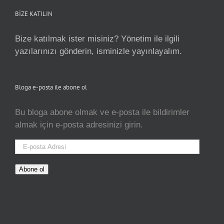
BİZE KATILIN
Bize katılmak ister misiniz? Yönetim ile ilgili
yazılarınızı gönderin, isminizle yayınlayalım.
Bloga e-posta ile abone ol
Bu bloga abone olmak ve e-posta ile bildirimler
almak için e-posta adresinizi girin.
E-
posta
Adresi
Abone ol
pinco oyunu