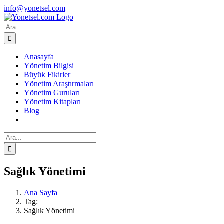
Skip
Facebook
X
Instagram
info@yonetsel.com
to
content
Ara:
Anasayfa
Yönetim Bilgisi
Büyük Fikirler
Yönetim Araştırmaları
Yönetim Guruları
Yönetim Kitapları
Blog
Ara:
Sağlık Yönetimi
Ana Sayfa
Tag:
Sağlık Yönetimi