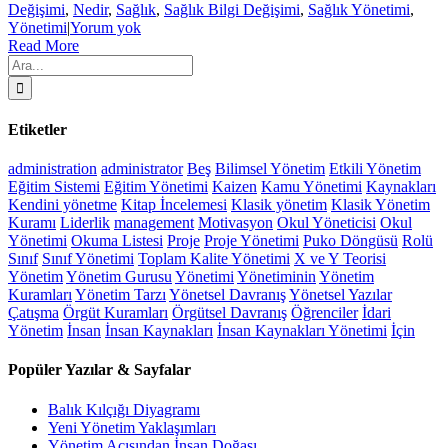
Değişimi
,
Nedir
,
Sağlık
,
Sağlık Bilgi Değişimi
,
Sağlık Yönetimi
,
Yönetimi
|
Yorum yok
Read More
Ara:
Etiketler
administration
administrator
Beş
Bilimsel Yönetim
Etkili Yönetim
Eğitim Sistemi
Eğitim Yönetimi
Kaizen
Kamu Yönetimi
Kaynakları
Kendini yönetme
Kitap İncelemesi
Klasik yönetim
Klasik Yönetim
Kuramı
Liderlik
management
Motivasyon
Okul Yöneticisi
Okul
Yönetimi
Okuma Listesi
Proje
Proje Yönetimi
Puko Döngüsü
Rolü
Sınıf
Sınıf Yönetimi
Toplam Kalite Yönetimi
X ve Y Teorisi
Yönetim
Yönetim Gurusu
Yönetimi
Yönetiminin
Yönetim
Kuramları
Yönetim Tarzı
Yönetsel Davranış
Yönetsel Yazılar
Çatışma
Örgüt Kuramları
Örgütsel Davranış
Öğrenciler
İdari
Yönetim
İnsan
İnsan Kaynakları
İnsan Kaynakları Yönetimi
İçin
Popüler Yazılar & Sayfalar
Balık Kılçığı Diyagramı
Yeni Yönetim Yaklaşımları
Yönetim Açısından İnsan Doğası