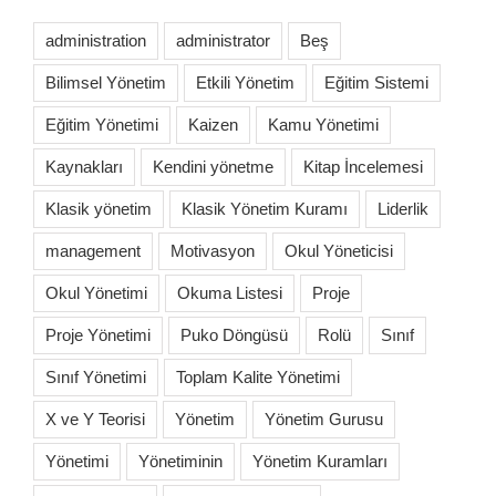
administration
administrator
Beş
Bilimsel Yönetim
Etkili Yönetim
Eğitim Sistemi
Eğitim Yönetimi
Kaizen
Kamu Yönetimi
Kaynakları
Kendini yönetme
Kitap İncelemesi
Klasik yönetim
Klasik Yönetim Kuramı
Liderlik
management
Motivasyon
Okul Yöneticisi
Okul Yönetimi
Okuma Listesi
Proje
Proje Yönetimi
Puko Döngüsü
Rolü
Sınıf
Sınıf Yönetimi
Toplam Kalite Yönetimi
X ve Y Teorisi
Yönetim
Yönetim Gurusu
Yönetimi
Yönetiminin
Yönetim Kuramları