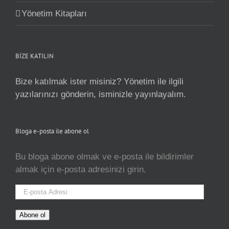
Yönetim Kitapları
BİZE KATILIN
Bize katılmak ister misiniz? Yönetim ile ilgili
yazılarınızı gönderin, isminizle yayınlayalım.
Bloga e-posta ile abone ol
Bu bloga abone olmak ve e-posta ile bildirimler
almak için e-posta adresinizi girin.
E-
posta
Adresi
Abone ol