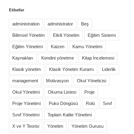
Etiketler
administration
administrator
Beş
Bilimsel Yönetim
Etkili Yönetim
Eğitim Sistemi
Eğitim Yönetimi
Kaizen
Kamu Yönetimi
Kaynakları
Kendini yönetme
Kitap İncelemesi
Klasik yönetim
Klasik Yönetim Kuramı
Liderlik
management
Motivasyon
Okul Yöneticisi
Okul Yönetimi
Okuma Listesi
Proje
Proje Yönetimi
Puko Döngüsü
Rolü
Sınıf
Sınıf Yönetimi
Toplam Kalite Yönetimi
X ve Y Teorisi
Yönetim
Yönetim Gurusu