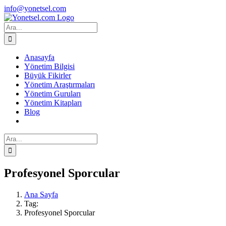
Skip
Facebook
X
Instagram
info@yonetsel.com
to
content
Ara:
Anasayfa
Yönetim Bilgisi
Büyük Fikirler
Yönetim Araştırmaları
Yönetim Guruları
Yönetim Kitapları
Blog
Ara:
Profesyonel Sporcular
Ana Sayfa
Tag:
Profesyonel Sporcular