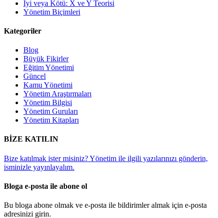
İyi veya Kötü: X ve Y Teorisi
Yönetim Biçimleri
Kategoriler
Blog
Büyük Fikirler
Eğitim Yönetimi
Güncel
Kamu Yönetimi
Yönetim Araştırmaları
Yönetim Bilgisi
Yönetim Guruları
Yönetim Kitapları
BİZE KATILIN
Bize katılmak ister misiniz? Yönetim ile ilgili yazılarınızı gönderin,
isminizle yayınlayalım.
Bloga e-posta ile abone ol
Bu bloga abone olmak ve e-posta ile bildirimler almak için e-posta
adresinizi girin.