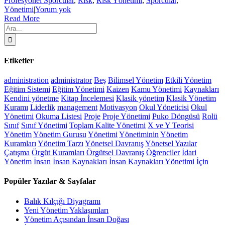
Profesyonel Sporcular
,
Risk
,
Risk Yönetimi
,
Sporcular
,
Yönetimi
|
Yorum yok
Read More
Ara:
Etiketler
administration
administrator
Beş
Bilimsel Yönetim
Etkili Yönetim
Eğitim Sistemi
Eğitim Yönetimi
Kaizen
Kamu Yönetimi
Kaynakları
Kendini yönetme
Kitap İncelemesi
Klasik yönetim
Klasik Yönetim
Kuramı
Liderlik
management
Motivasyon
Okul Yöneticisi
Okul
Yönetimi
Okuma Listesi
Proje
Proje Yönetimi
Puko Döngüsü
Rolü
Sınıf
Sınıf Yönetimi
Toplam Kalite Yönetimi
X ve Y Teorisi
Yönetim
Yönetim Gurusu
Yönetimi
Yönetiminin
Yönetim
Kuramları
Yönetim Tarzı
Yönetsel Davranış
Yönetsel Yazılar
Çatışma
Örgüt Kuramları
Örgütsel Davranış
Öğrenciler
İdari
Yönetim
İnsan
İnsan Kaynakları
İnsan Kaynakları Yönetimi
İçin
Popüler Yazılar & Sayfalar
Balık Kılçığı Diyagramı
Yeni Yönetim Yaklaşımları
Yönetim Açısından İnsan Doğası