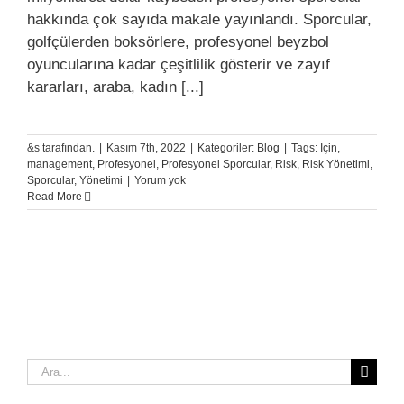
hakkında çok sayıda makale yayınlandı. Sporcular,
golfçülerden boksörlere, profesyonel beyzbol
oyuncularına kadar çeşitlilik gösterir ve zayıf
kararları, araba, kadın [...]
&s tarafından.
|
Kasım 7th, 2022
|
Kategoriler:
Blog
|
Tags:
İçin
,
management
,
Profesyonel
,
Profesyonel Sporcular
,
Risk
,
Risk Yönetimi
,
Sporcular
,
Yönetimi
|
Yorum yok
Read More
Ara: