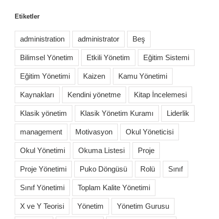
Etiketler
administration
administrator
Beş
Bilimsel Yönetim
Etkili Yönetim
Eğitim Sistemi
Eğitim Yönetimi
Kaizen
Kamu Yönetimi
Kaynakları
Kendini yönetme
Kitap İncelemesi
Klasik yönetim
Klasik Yönetim Kuramı
Liderlik
management
Motivasyon
Okul Yöneticisi
Okul Yönetimi
Okuma Listesi
Proje
Proje Yönetimi
Puko Döngüsü
Rolü
Sınıf
Sınıf Yönetimi
Toplam Kalite Yönetimi
X ve Y Teorisi
Yönetim
Yönetim Gurusu