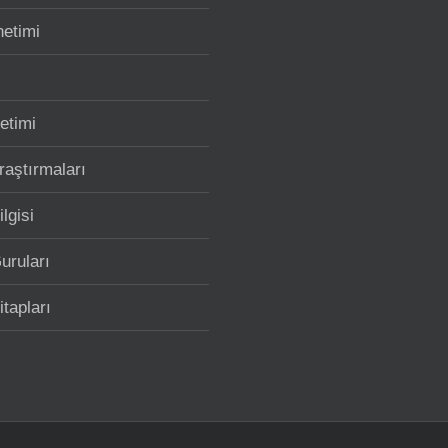
netimi
etimi
raştırmaları
lgisi
uruları
tapları