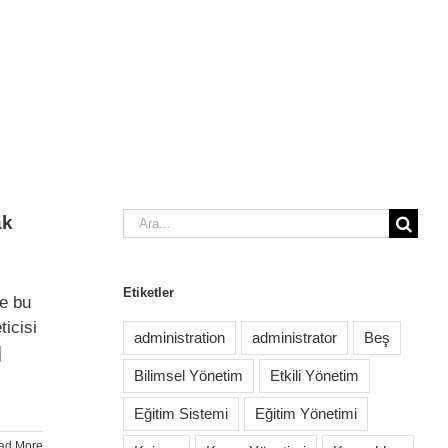
Ara:
ak
Etiketler
ve bu
icisi
administration
administrator
Beş
]
Bilimsel Yönetim
Etkili Yönetim
Eğitim Sistemi
Eğitim Yönetimi
ad More