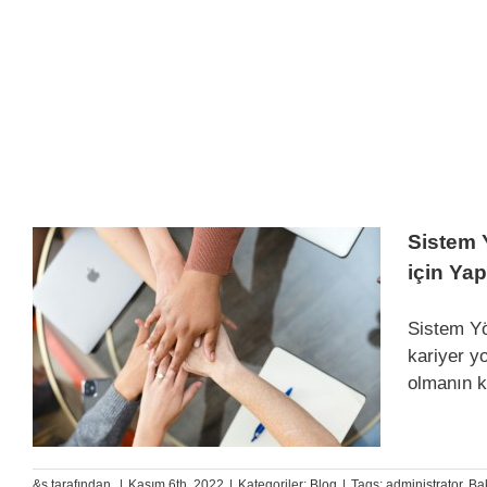
Sistem 
için Ya
Sistem Yö
kariyer y
olmanın ka
&s tarafından.
|
Kasım 6th, 2022
|
Kategoriler:
Blog
|
Tags:
administrator
,
Ba