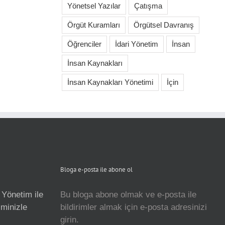
Yönetsel Yazılar
Çatışma
Örgüt Kuramları
Örgütsel Davranış
Öğrenciler
İdari Yönetim
İnsan
İnsan Kaynakları
İnsan Kaynakları Yönetimi
İçin
Bloga e-posta ile abone ol
 Yönetim ile
Bu bloga abone olmak ve e-posta ile
isminizle
bildirimler almak için e-posta adresinizi
girin.