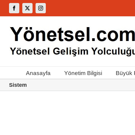
Skip
Facebook
X
Instagram
to
content
Anasayfa
Yönetim Bilgisi
Büyük F
Sistem