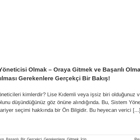
Yöneticisi Olmak – Oraya Gitmek ve Başarılı Olm
pılması Gerekenlere Gerçekçi Bir Bakış!
neticileri kimlerdir? Lise Kıdemli veya işsiz biri olduğunuz 
olunu düşündüğünüz göz önüne alındığında. Bu, Sistem Yönet
riyer seçimi hakkında bir Ön Bilgidir. Bu heyecan verici [...
kış
,
Başarılı
,
Bir
,
Gerçekçi
,
Gerekenlere
,
Gitmek
,
İçin
,
Re