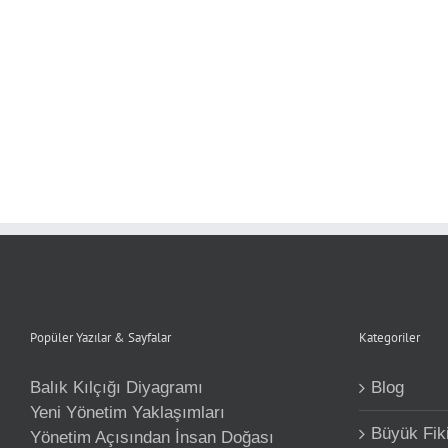
Popüler Yazılar & Sayfalar
Kategoriler
Balık Kılçığı Diyagramı
Blog
Yeni Yönetim Yaklaşımları
Büyük Fiki
Yönetim Açısından İnsan Doğası