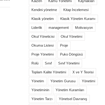
Kaizen
Kamu Yönetimi
Kaynakları
Kendini yönetme
Kitap İncelemesi
Klasik yönetim
Klasik Yönetim Kuramı
Liderlik
management
Motivasyon
Okul Yöneticisi
Okul Yönetimi
Okuma Listesi
Proje
Proje Yönetimi
Puko Döngüsü
Rolü
Sınıf
Sınıf Yönetimi
Toplam Kalite Yönetimi
X ve Y Teorisi
Yönetim
Yönetim Gurusu
Yönetimi
Yönetiminin
Yönetim Kuramları
Yönetim Tarzı
Yönetsel Davranış