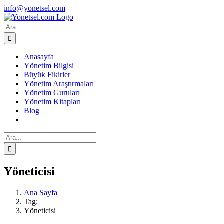
Skip
Facebook
X
Instagram
info@yonetsel.com
to
content
Ara:
Anasayfa
Yönetim Bilgisi
Büyük Fikirler
Yönetim Araştırmaları
Yönetim Guruları
Yönetim Kitapları
Blog
Ara:
Yöneticisi
Ana Sayfa
Tag:
Yöneticisi