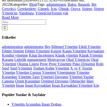
&s tarafından.
|
2024-09-21T12:52:43+03:00
Kasım 6th,
2022
|
Kategoriler:
Blog
|
Tags:
administrator
,
Bakış
,
Başarılı
,
Bir
,
Gerçekçi
,
Gerekenlere
,
Gitmek
,
İçin
,
Olmak
,
Oraya
,
Sistem
,
Sistem
Yöneticisi
,
Yapılması
,
Yöneticisi
|
Yorum yok
Read More
Ara:
Etiketler
administration
administrator
Beş
Bilimsel Yönetim
Etkili Yönetim
Eğitim Sistemi
Eğitim Yönetimi
Kaizen
Kamu Yönetimi
Kaynakları
Kendini yönetme
Kitap İncelemesi
Klasik yönetim
Klasik Yönetim
Kuramı
Liderlik
management
Motivasyon
Okul Yöneticisi
Okul
Yönetimi
Okuma Listesi
Proje
Proje Yönetimi
Puko Döngüsü
Rolü
Sınıf
Sınıf Yönetimi
Toplam Kalite Yönetimi
X ve Y Teorisi
Yönetim
Yönetim Gurusu
Yönetimi
Yönetiminin
Yönetim
Kuramları
Yönetim Tarzı
Yönetsel Davranış
Yönetsel Yazılar
Çatışma
Örgüt Kuramları
Örgütsel Davranış
Öğrenciler
İdari
Yönetim
İnsan
İnsan Kaynakları
İnsan Kaynakları Yönetimi
İçin
Popüler Yazılar & Sayfalar
Yönetim Açısından İnsan Doğası