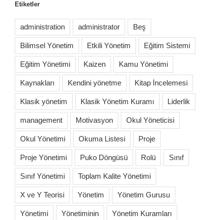
Etiketler
administration
administrator
Beş
Bilimsel Yönetim
Etkili Yönetim
Eğitim Sistemi
Eğitim Yönetimi
Kaizen
Kamu Yönetimi
Kaynakları
Kendini yönetme
Kitap İncelemesi
Klasik yönetim
Klasik Yönetim Kuramı
Liderlik
management
Motivasyon
Okul Yöneticisi
Okul Yönetimi
Okuma Listesi
Proje
Proje Yönetimi
Puko Döngüsü
Rolü
Sınıf
Sınıf Yönetimi
Toplam Kalite Yönetimi
X ve Y Teorisi
Yönetim
Yönetim Gurusu
Yönetimi
Yönetiminin
Yönetim Kuramları