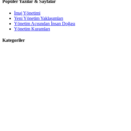
Popüler Yazılar & Sayfalar
İmaj Yönetimi
Yeni Yönetim Yaklaşımları
Yönetim Açısından İnsan Doğası
Yönetim Kuramları
Kategoriler
Blog
Büyük Fikirler
Eğitim Yönetimi
Güncel
Kamu Yönetimi
Yönetim Araştırmaları
Yönetim Bilgisi
Yönetim Guruları
Yönetim Kitapları
BİZE KATILIN
Bize katılmak ister misiniz? Yönetim ile ilgili yazılarınızı gönderin,
isminizle yayınlayalım.