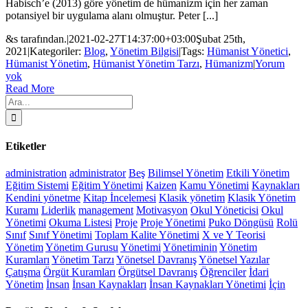
Habisch’e (2013) göre yönetim de hümanizm için her zaman
potansiyel bir uygulama alanı olmuştur. Peter [...]
&s tarafından.
|
2021-02-27T14:37:00+03:00
Şubat 25th,
2021
|
Kategoriler:
Blog
,
Yönetim Bilgisi
|
Tags:
Hümanist Yönetici
,
Hümanist Yönetim
,
Hümanist Yönetim Tarzı
,
Hümanizm
|
Yorum
yok
Read More
Ara:
Etiketler
administration
administrator
Beş
Bilimsel Yönetim
Etkili Yönetim
Eğitim Sistemi
Eğitim Yönetimi
Kaizen
Kamu Yönetimi
Kaynakları
Kendini yönetme
Kitap İncelemesi
Klasik yönetim
Klasik Yönetim
Kuramı
Liderlik
management
Motivasyon
Okul Yöneticisi
Okul
Yönetimi
Okuma Listesi
Proje
Proje Yönetimi
Puko Döngüsü
Rolü
Sınıf
Sınıf Yönetimi
Toplam Kalite Yönetimi
X ve Y Teorisi
Yönetim
Yönetim Gurusu
Yönetimi
Yönetiminin
Yönetim
Kuramları
Yönetim Tarzı
Yönetsel Davranış
Yönetsel Yazılar
Çatışma
Örgüt Kuramları
Örgütsel Davranış
Öğrenciler
İdari
Yönetim
İnsan
İnsan Kaynakları
İnsan Kaynakları Yönetimi
İçin