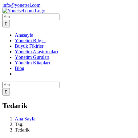
Skip
Facebook
X
Instagram
info@yonetsel.com
to
content
Ara:
Anasayfa
Yönetim Bilgisi
Büyük Fikirler
Yönetim Araştırmaları
Yönetim Guruları
Yönetim Kitapları
Blog
Ara:
Tedarik
Ana Sayfa
Tag:
Tedarik