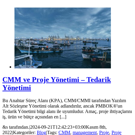
CMM ve Proje Yönetimi – Tedarik
Yönetimi
Bu Anahtar Süreç Alanı (KPA), CMM/CMMI tarafından Yazılım
Alt Sözleşme Yönetimi olarak adlandırılır, ancak PMBOK®'un
Tedarik Yönetimi bilgi alanı ile uyumludur. Amaç, proje ihtiyaçlarını
iş, ürün ve bütçe açısından en [...]
&s tarafından.
|
2024-09-21T12:42:23+03:00
Kasım 8th,
2022
|
Kategoriler:
Blog
|
Tags:
CMM
,
management
,
Proje
,
Proje