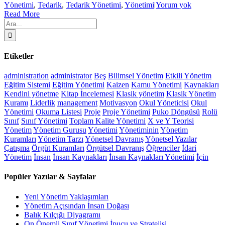
Yönetimi
,
Tedarik
,
Tedarik Yönetimi
,
Yönetimi
|
Yorum yok
Read More
Ara:
Etiketler
administration
administrator
Beş
Bilimsel Yönetim
Etkili Yönetim
Eğitim Sistemi
Eğitim Yönetimi
Kaizen
Kamu Yönetimi
Kaynakları
Kendini yönetme
Kitap İncelemesi
Klasik yönetim
Klasik Yönetim
Kuramı
Liderlik
management
Motivasyon
Okul Yöneticisi
Okul
Yönetimi
Okuma Listesi
Proje
Proje Yönetimi
Puko Döngüsü
Rolü
Sınıf
Sınıf Yönetimi
Toplam Kalite Yönetimi
X ve Y Teorisi
Yönetim
Yönetim Gurusu
Yönetimi
Yönetiminin
Yönetim
Kuramları
Yönetim Tarzı
Yönetsel Davranış
Yönetsel Yazılar
Çatışma
Örgüt Kuramları
Örgütsel Davranış
Öğrenciler
İdari
Yönetim
İnsan
İnsan Kaynakları
İnsan Kaynakları Yönetimi
İçin
Popüler Yazılar & Sayfalar
Yeni Yönetim Yaklaşımları
Yönetim Açısından İnsan Doğası
Balık Kılçığı Diyagramı
On Önemli Sınıf Yönetimi İpucu ve Stratejisi