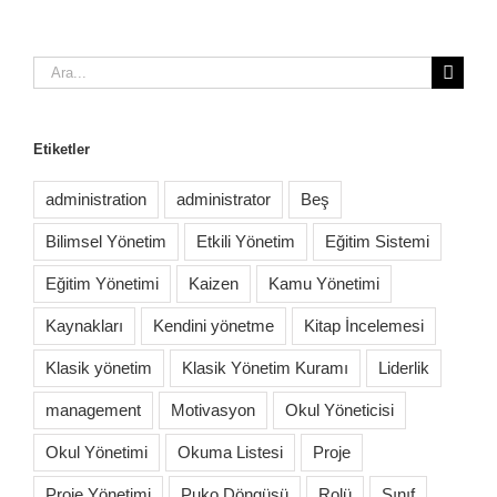
Ara:
Etiketler
administration
administrator
Beş
Bilimsel Yönetim
Etkili Yönetim
Eğitim Sistemi
Eğitim Yönetimi
Kaizen
Kamu Yönetimi
Kaynakları
Kendini yönetme
Kitap İncelemesi
Klasik yönetim
Klasik Yönetim Kuramı
Liderlik
management
Motivasyon
Okul Yöneticisi
Okul Yönetimi
Okuma Listesi
Proje
Proje Yönetimi
Puko Döngüsü
Rolü
Sınıf