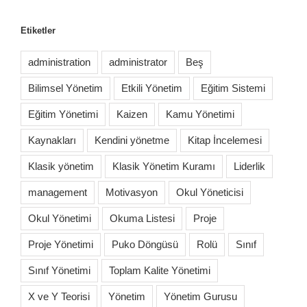
Etiketler
administration
administrator
Beş
Bilimsel Yönetim
Etkili Yönetim
Eğitim Sistemi
Eğitim Yönetimi
Kaizen
Kamu Yönetimi
Kaynakları
Kendini yönetme
Kitap İncelemesi
Klasik yönetim
Klasik Yönetim Kuramı
Liderlik
management
Motivasyon
Okul Yöneticisi
Okul Yönetimi
Okuma Listesi
Proje
Proje Yönetimi
Puko Döngüsü
Rolü
Sınıf
Sınıf Yönetimi
Toplam Kalite Yönetimi
X ve Y Teorisi
Yönetim
Yönetim Gurusu