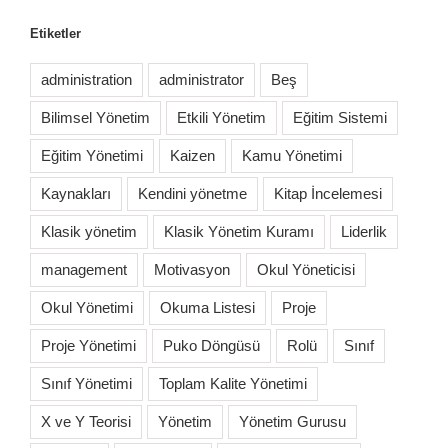
Etiketler
administration
administrator
Beş
Bilimsel Yönetim
Etkili Yönetim
Eğitim Sistemi
Eğitim Yönetimi
Kaizen
Kamu Yönetimi
Kaynakları
Kendini yönetme
Kitap İncelemesi
Klasik yönetim
Klasik Yönetim Kuramı
Liderlik
management
Motivasyon
Okul Yöneticisi
Okul Yönetimi
Okuma Listesi
Proje
Proje Yönetimi
Puko Döngüsü
Rolü
Sınıf
Sınıf Yönetimi
Toplam Kalite Yönetimi
X ve Y Teorisi
Yönetim
Yönetim Gurusu