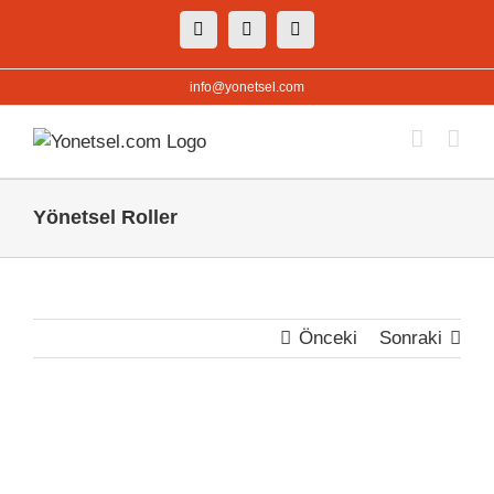
Skip
Facebook
X
Instagram
to
content
info@yonetsel.com
Yönetsel Roller
Önceki
Sonraki