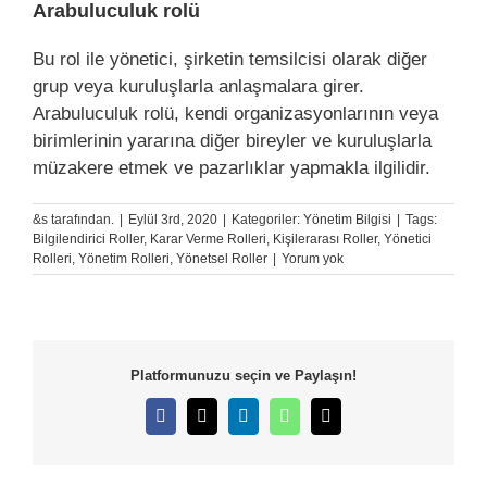
Arabuluculuk rolü
Bu rol ile yönetici, şirketin temsilcisi olarak diğer
grup veya kuruluşlarla anlaşmalara girer.
Arabuluculuk rolü, kendi organizasyonlarının veya
birimlerinin yararına diğer bireyler ve kuruluşlarla
müzakere etmek ve pazarlıklar yapmakla ilgilidir.
&s tarafından.
|
Eylül 3rd, 2020
|
Kategoriler:
Yönetim Bilgisi
|
Tags:
Bilgilendirici Roller
,
Karar Verme Rolleri
,
Kişilerarası Roller
,
Yönetici
Rolleri
,
Yönetim Rolleri
,
Yönetsel Roller
|
Yorum yok
Platformunuzu seçin ve Paylaşın!
Facebook
X
LinkedIn
WhatsApp
E-
posta