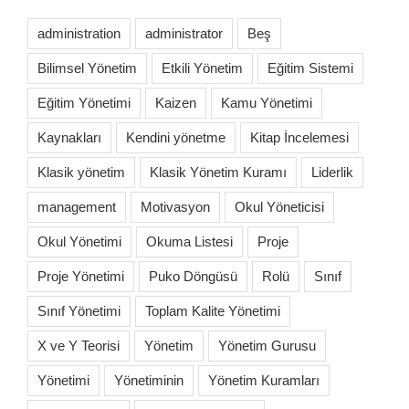
administration
administrator
Beş
Bilimsel Yönetim
Etkili Yönetim
Eğitim Sistemi
Eğitim Yönetimi
Kaizen
Kamu Yönetimi
Kaynakları
Kendini yönetme
Kitap İncelemesi
Klasik yönetim
Klasik Yönetim Kuramı
Liderlik
management
Motivasyon
Okul Yöneticisi
Okul Yönetimi
Okuma Listesi
Proje
Proje Yönetimi
Puko Döngüsü
Rolü
Sınıf
Sınıf Yönetimi
Toplam Kalite Yönetimi
X ve Y Teorisi
Yönetim
Yönetim Gurusu
Yönetimi
Yönetiminin
Yönetim Kuramları