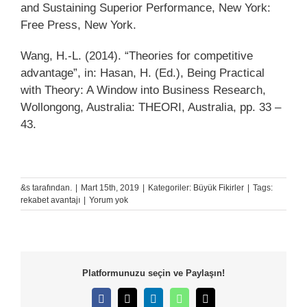
and Sustaining Superior Performance, New York:
Free Press, New York.
Wang, H.-L. (2014). “Theories for competitive
advantage”, in: Hasan, H. (Ed.), Being Practical
with Theory: A Window into Business Research,
Wollongong, Australia: THEORI, Australia, pp. 33 –
43.
&s tarafından.
|
Mart 15th, 2019
|
Kategoriler:
Büyük Fikirler
|
Tags:
rekabet avantajı
|
Yorum yok
Platformunuzu seçin ve Paylaşın!
Facebook
X
LinkedIn
WhatsApp
E-