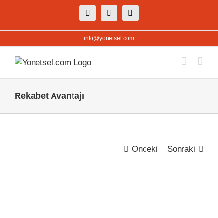
Skip
Facebook
X
Instagram
to
content
info@yonetsel.com
Rekabet Avantajı
Önceki
Sonraki